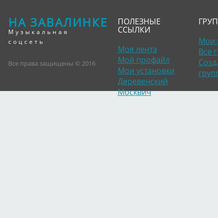
НА ЗАВАЛИНКЕ
ПОЛЕЗНЫЕ
ГРУ
ССЫЛКИ
Музыкальная
Мои 
соцсеть
Моя лента
Все 
Мой профайл
Созд
Все права защищены © 2016
Мои установки
груп
Деревенский
Москвич