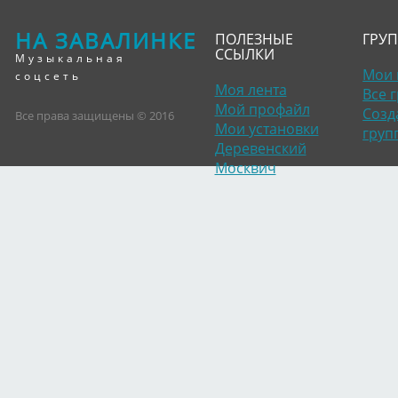
НА ЗАВАЛИНКЕ
ПОЛЕЗНЫЕ
ГРУ
ССЫЛКИ
Музыкальная
Мои 
соцсеть
Моя лента
Все 
Мой профайл
Созд
Все права защищены © 2016
Мои установки
груп
Деревенский
Москвич