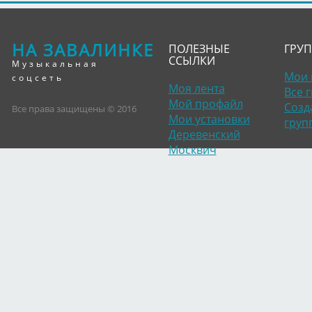
НА ЗАВАЛИНКЕ
ПОЛЕЗНЫЕ
ГРУ
ССЫЛКИ
Музыкальная
Мои 
соцсеть
Моя лента
Все 
Мой профайл
Созд
Все права защищены © 2016
Мои установки
груп
Деревенский
Москвич