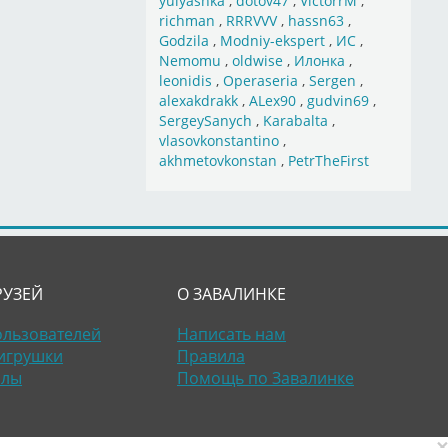
yulyashka
,
dotov47
,
VictorrM
,
richman
,
RRRVVV
,
hassn63
,
Godzila
,
Modniy-ekspert
,
ИС
,
Nemomu
,
oldwise
,
Илонка
,
leonidis
,
Operaseria
,
Sergen
,
alexakdrakk
,
ALex90
,
gudvin69
,
SergeySanych
,
Karabalta
,
vlasovkonstantino
,
akhmetovkonstan
,
PetrTheFirst
РУЗЕЙ
О ЗАВАЛИНКЕ
ользователей
Написать нам
игрушки
Правила
алы
Помощь по Завалинке
×