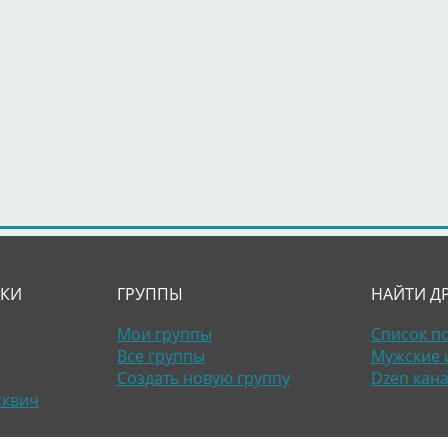
ЛКИ
ГРУППЫ
НАЙТИ Д
Мои группы
Список п
Все группы
Мужские 
Создать новую группу
Dzen кан
сквич