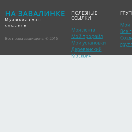
НА ЗАВАЛИНКЕ
ПОЛЕЗНЫЕ
ГРУ
ССЫЛКИ
Музыкальная
Мои 
соцсеть
Моя лента
Все 
Мой профайл
Созд
Все права защищены © 2016
Мои установки
груп
Деревенский
Москвич