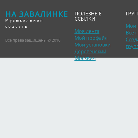
НА ЗАВАЛИНКЕ
ПОЛЕЗНЫЕ
ГРУ
ССЫЛКИ
Музыкальная
Мои 
соцсеть
Моя лента
Все 
Мой профайл
Созд
Все права защищены © 2016
Мои установки
груп
Деревенский
Москвич