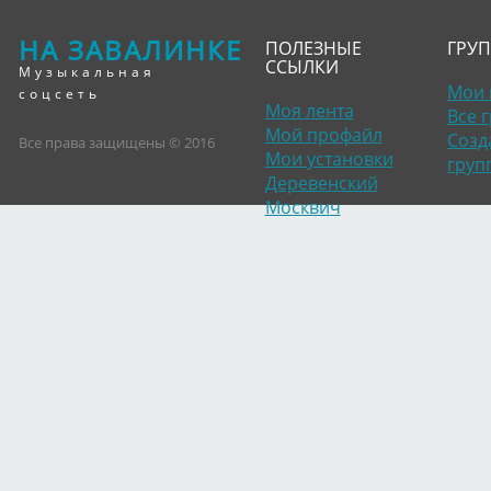
НА ЗАВАЛИНКЕ
ПОЛЕЗНЫЕ
ГРУ
ССЫЛКИ
Музыкальная
Мои 
соцсеть
Моя лента
Все 
Мой профайл
Созд
Все права защищены © 2016
Мои установки
груп
Деревенский
Москвич