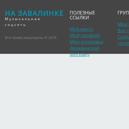
НА ЗАВАЛИНКЕ
ПОЛЕЗНЫЕ
ГРУ
ССЫЛКИ
Музыкальная
Мои 
соцсеть
Моя лента
Все 
Мой профайл
Созд
Все права защищены © 2016
Мои установки
груп
Деревенский
Москвич