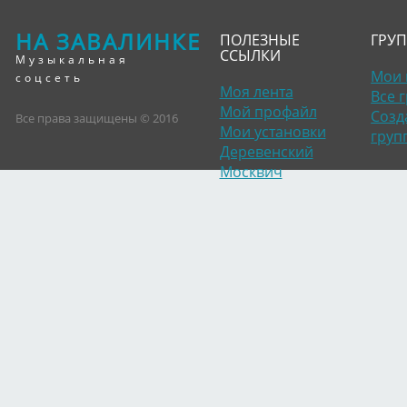
НА ЗАВАЛИНКЕ
ПОЛЕЗНЫЕ
ГРУ
ССЫЛКИ
Музыкальная
Мои 
соцсеть
Моя лента
Все 
Мой профайл
Созд
Все права защищены © 2016
Мои установки
груп
Деревенский
Москвич