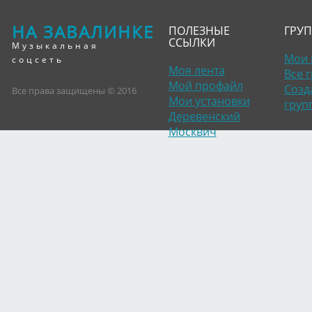
НА ЗАВАЛИНКЕ
ПОЛЕЗНЫЕ
ГРУ
ССЫЛКИ
Музыкальная
Мои 
соцсеть
Моя лента
Все 
Мой профайл
Созд
Все права защищены © 2016
Мои установки
груп
Деревенский
Москвич