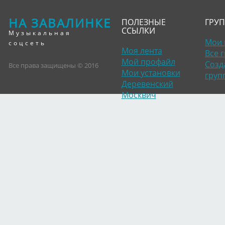
НА ЗАВАЛИНКЕ
ПОЛЕЗНЫЕ
ГРУ
ССЫЛКИ
Музыкальная
Мои 
соцсеть
Моя лента
Все 
Мой профайл
Созд
Все права защищены © 2016
Мои установки
груп
Деревенский
Москвич