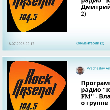
радио "Ro
Дмитрий 
2)
Комментарии (3)
18.07.2026 22:17
Vyacheslav An
Программ
радио "Ro
FM" - В
о группе 