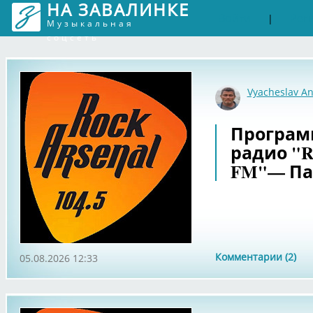
НА ЗАВАЛИНКЕ
Войти
Рег
|
Музыкальная
соцсеть
Vyacheslav An
Программа
радио "Ro
FM"— Па
Комментарии (2)
05.08.2026 12:33