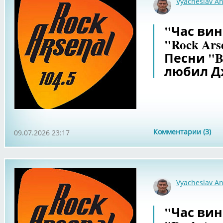
Vyacheslav An
"Час вин
"Rock Ars
Песни "Be
любил Д
Комментарии (3)
09.07.2026 23:17
Vyacheslav An
"Час вин