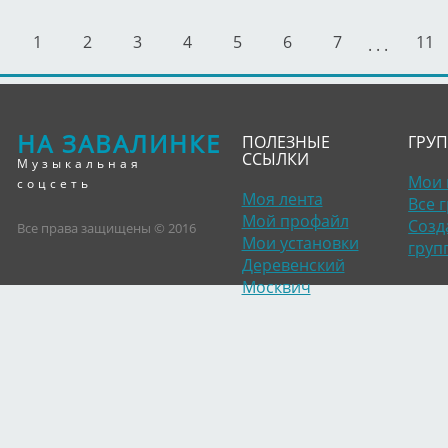
1
2
3
4
5
6
7
11
. . .
НА ЗАВАЛИНКЕ
ПОЛЕЗНЫЕ
ГРУ
ССЫЛКИ
Музыкальная
Мои 
соцсеть
Моя лента
Все 
Мой профайл
Созд
Все права защищены © 2016
Мои установки
груп
Деревенский
Москвич