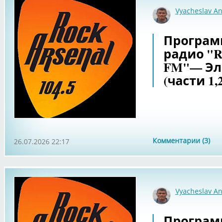
Vyacheslav An
Программа
радио "Ro
FM"— Элв
(части 1,2
Комментарии (3)
26.07.2026 22:17
Vyacheslav An
Программа