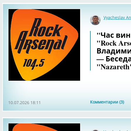
Vyacheslav An
"Час вин
"Rock Ars
Владими
— Беседа
"Nazareth
Комментарии (3)
10.07.2026 18:11