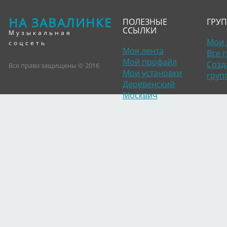
НА ЗАВАЛИНКЕ
ПОЛЕЗНЫЕ
ГРУ
ССЫЛКИ
Музыкальная
Мои 
соцсеть
Моя лента
Все 
Мой профайл
Созд
Все права защищены © 2016
Мои установки
груп
Деревенский
Москвич