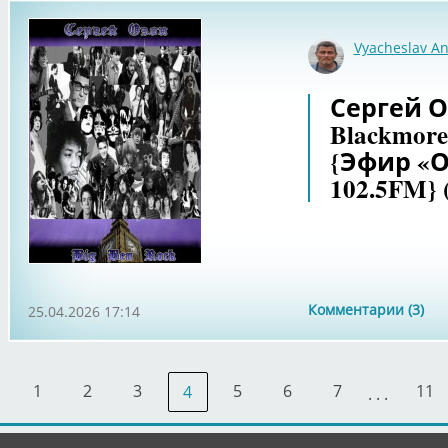
Vyacheslav An
Сергей Оз
Blackmore
{Эфир «
102.5FM} 
Комментарии (3)
25.04.2026 17:14
1
2
3
5
6
7
11
4
. . .