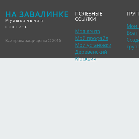
НА ЗАВАЛИНКЕ
ПОЛЕЗНЫЕ
ГРУ
ССЫЛКИ
Музыкальная
Мои 
соцсеть
Моя лента
Все 
Мой профайл
Созд
Все права защищены © 2016
Мои установки
груп
Деревенский
Москвич