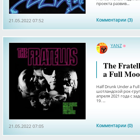
проекта развив...
Комментарии (3)
21.05.2022 07:52
YANZ
Оффла
The Fratel
a Full Moo
Half Drunk Under a Fu
шотландской рок-групп
апреля 2021 года с за
19. ...
Комментарии (0)
21.05.2022 07:05