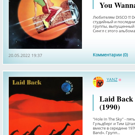
You Wanna
Любителям DISCO !!! D
студийный и последн
группы, выпущенный н
Сингл с этого альбома 
Комментарии (0)
20.05.2022 19:37
YANZ
Оффла
Laid Back 
(1990)
"Hole In The Sky" - п
Гульдберг и Тим Штал
вместе в середине 197
Band». Групп...