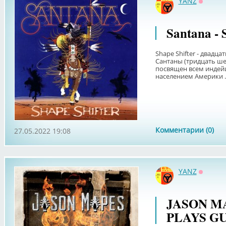
YANZ
Оффла
Santana - 
Shape Shifter - двадц
Сантаны (тридцать ше
посвящен всем индей
населением Америки . 
Комментарии (0)
27.05.2022 19:08
YANZ
Оффла
JASON MA
PLAYS GU