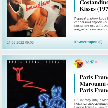
Costandino
Kisses (19
Первый альбом Love & 
собранной европейс
Костандиносом. Посл
над дебютным альбомо
Комментарии (0)
21.05.2022 09:03
YANZ
Оффла
Paris Fran
Marouani e
Paris Fran
В 1982 году Дидье Ма
покинул свое детище 
France Transit». Един