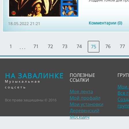
Уоддингтоном для про
Комментарии (0)
18.05.2022 21:21
1
71
72
73
74
76
77
75
. . .
НА ЗАВАЛИНКЕ
ПОЛЕЗНЫЕ
ГРУ
ССЫЛКИ
Музыкальная
Мои 
соцсеть
Моя лента
Все 
Мой профайл
Созд
Все права защищены © 2016
Мои установки
груп
Деревенский
Москвич