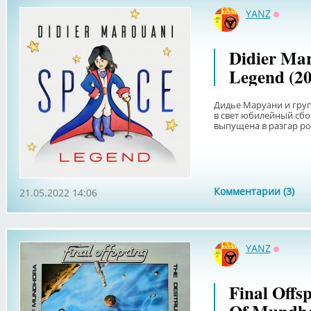
YANZ
Оффла
Didier Mar
Legend (20
Дидье Маруани и груп
в свет юбилейный сб
выпущена в разгар рос
Комментарии (3)
21.05.2022 14:06
YANZ
Оффла
Final Offs