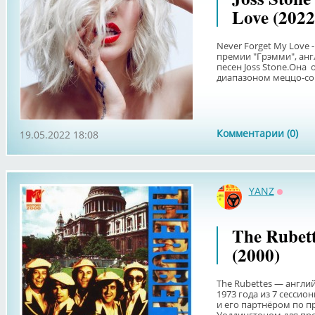
Love (2022
Never Forget My Love
премии "Грэмми", анг
песен Joss Stone.Она
диапазоном меццо-соп
Комментарии (0)
19.05.2022 18:08
YANZ
Оффла
The Rubett
(2000)
The Rubettes — англи
1973 года из 7 сесси
и его партнёром по п