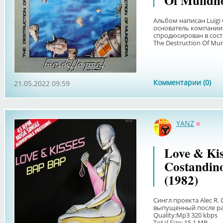
Of Mundho
Альбом написан Luigi 
основатель компании L
спродюсирован в соста
The Destruction Of Mun
Комментарии (0)
21.05.2022 09:59
YANZ
Оффла
Love & Kis
Costandino
(1982)
Сингл проекта Alec R. 
выпущенный после рас
Quality:Mp3 320 kbps
Total Size: 15,1 MB ...