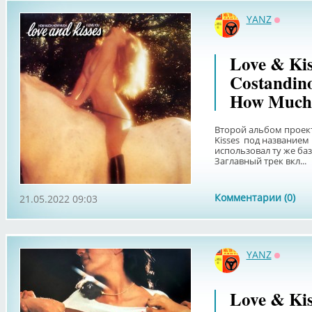
YANZ
Оффла
Love & Kis
Costandino
How Much 
Второй альбом проекта
Kisses под названием
использовал ту же ба
Заглавный трек вкл...
Комментарии (0)
21.05.2022 09:03
YANZ
Оффла
Love & Kis