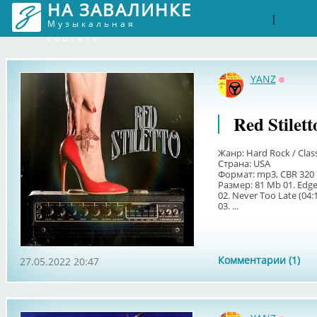
НА ЗАВАЛИНКЕ
Войти
Рег
|
Музыкальная
соцсеть
YANZ
Оффла
Red Stilett
Жанр: Hard Rock / Class
Страна: USA
Формат: mp3, CBR 320
Размер: 81 Mb 01. Edge 
02. Never Too Late (04:
03. ...
Комментарии (1)
27.05.2022 20:47