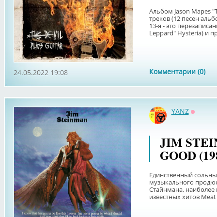
Альбом Jason Mapes "Th
треков (12 песен аль
13-я - это перезаписа
Leppard" Hysteria) и пр
Комментарии (0)
24.05.2022 19:08
YANZ
Оффла
JIM STEI
GOOD (19
Единственный сольны
музыкального продюсе
Стайнмана, наиболее 
известных хитов Meat 