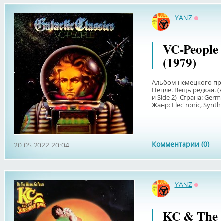
YANZ
Оффла
VC-People 
(1979)
Альбом немецкого пр
Нецле. Вещь редкая. 
и Side 2) Страна: Ger
Жанр: Electronic, Synth.
Комментарии (0)
20.05.2022 20:04
YANZ
Оффла
KC & The 