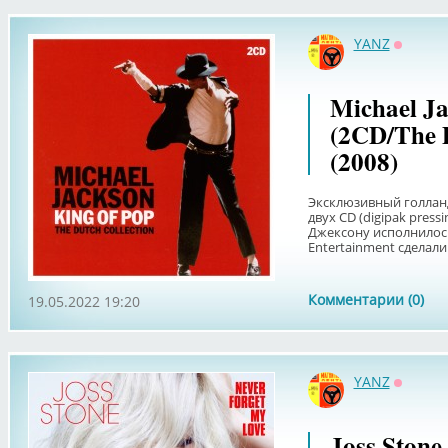
YANZ
Оффла
Michael Ja
(2CD/The D
(2008)
Эксклюзивный голлан
двух CD (digipak press
Джексону исполнилось
Entertainment сделали е
Комментарии (0)
19.05.2022 19:20
YANZ
Оффла
Joss Stone