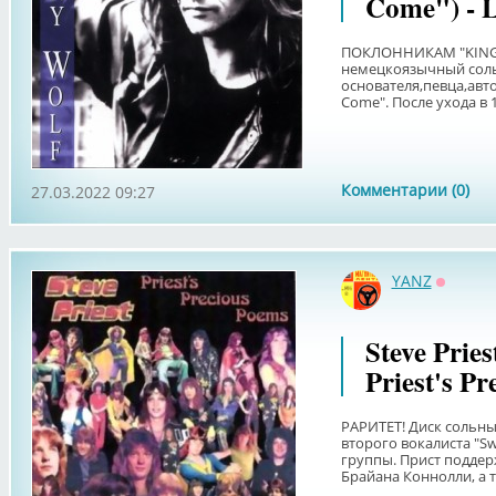
Come") -
ПОКЛОННИКАМ "KINGD
немецкоязычный соль
основателя,певца,авт
Come". После ухода в 1
Комментарии (0)
27.03.2022 09:27
YANZ
Оффла
Steve Pries
Priest's P
РАРИТЕТ! Диск сольных 
второго вокалиста "Sw
группы. Прист поддер
Брайана Коннолли, а т