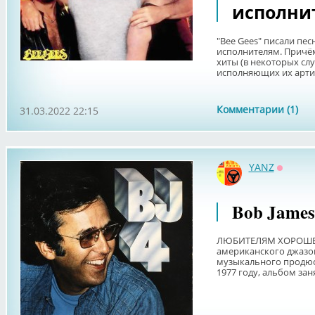
исполни
"Bee Gees" писали пес
исполнителям. Причё
хиты (в некоторых сл
исполняющих их артист
Комментарии (1)
31.03.2022 22:15
YANZ
Оффла
Bob James 
ЛЮБИТЕЛЯМ ХОРОШЕГО
американского джазо
музыкального продюс
1977 году, альбом заня