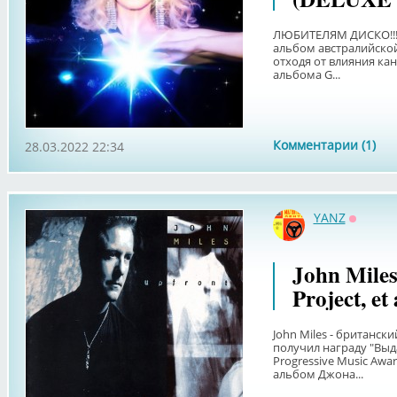
ЛЮБИТЕЛЯМ ДИСКО!!!
альбом австралийско
отходя от влияния ка
альбома G...
Комментарии (1)
28.03.2022 22:34
YANZ
Оффла
John Miles
Project, et
John Miles - британск
получил награду "Вы
Progressive Music Awa
альбом Джона...