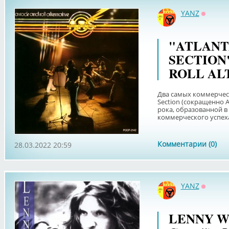
YANZ
Оффла
"ATLAN
SECTION"
ROLL ALT
Два самых коммерчес
Section (сокращенно 
рока, образованной в 
коммерческого успеха 
Комментарии (0)
28.03.2022 20:59
YANZ
Оффла
LENNY WO