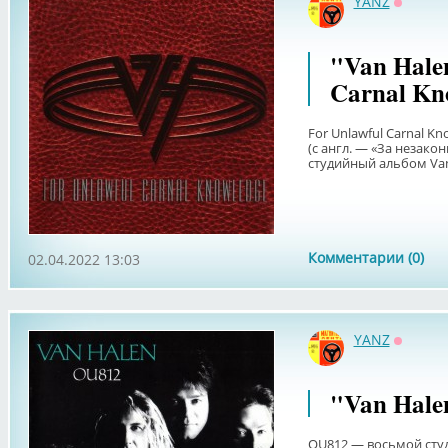
YANZ
Оффла
"Van Halen
Carnal Kn
For Unlawful Carnal Kn
(с англ. — «За незако
студийный альбом Van 
Комментарии (0)
02.04.2022 13:03
YANZ
Оффла
"Van Hale
OU812 — восьмой сту