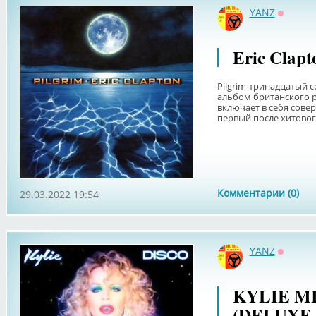
YANZ
Оффла
Eric Clapt
Pilgrim-тринадцатый 
альбом британского р
включает в себя сове
первый после хитовог
Комментарии (0)
29.03.2022 19:54
YANZ
Оффла
KYLIE MI
(DELUXE 