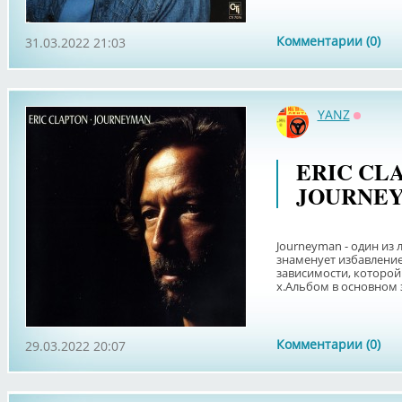
Комментарии (0)
31.03.2022 21:03
YANZ
Оффла
ERIC CLA
JOURNEY
Journeyman - один из
знаменует избавление
зависимости, которой 
х.Альбом в основном зв
Комментарии (0)
29.03.2022 20:07