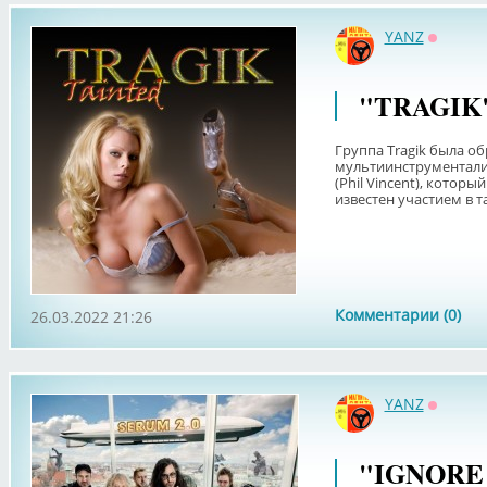
YANZ
Оффла
"TRAGIK"
Группа Tragik была об
мультиинструментали
(Phil Vincent), котор
известен участием в так
Комментарии (0)
26.03.2022 21:26
YANZ
Оффла
"IGNORE 