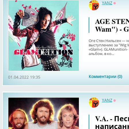
YANZ
Оффла
AGE STEN 
Wam") - 
Оге Стен Нильсен — н
выступлению за "Wig 
«Glam»). GLAMunition
альбом, в ко...
Комментарии (0)
01.04.2022 19:35
YANZ
Оффла
V.A. - Пес
написан