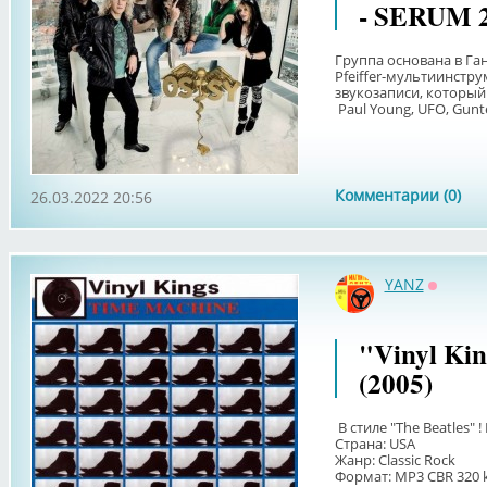
- SERUM 2
Группа основана в Га
Pfeiffer-мультиинстр
звукозаписи, который
Paul Young, UFO, Gunter
Комментарии (0)
26.03.2022 20:56
YANZ
Оффла
"Vinyl Kin
(2005)
В стиле "The Beatles"
Страна: USA
Жанр: Classic Rock
Формат: MP3 CBR 320 