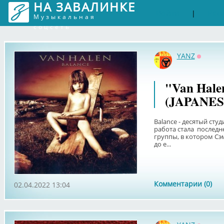
НА ЗАВАЛИНКЕ
Войти
Рег
|
Музыкальная
соцсеть
YANZ
Оффла
"Van Halen
(JAPANES
Balance - десятый ст
работа стала последн
группы, в котором Сэм
до е...
Комментарии (0)
02.04.2022 13:04