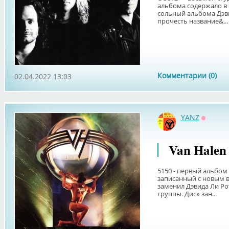
альбома содержало в 
сольный альбома Дэвид
прочесть название&...
Комментарии (0)
02.04.2022 13:03
YANZ
Оффла
Van Halen 
5150 - первый альбом
записанный с новым 
заменил Дэвида Ли Ро
группы. Диск зан...