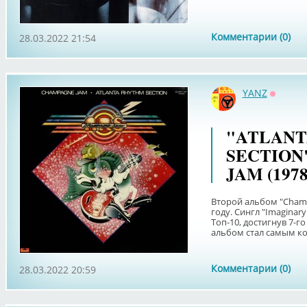
Комментарии (0)
28.03.2022 21:54
YANZ
Оффла
"ATLAN
SECTION
JAM (1978
Второй альбом "Cham
году. Сингл "Imaginar
Топ-10, достигнув 7-го
альбом стал самым ко
Комментарии (0)
28.03.2022 20:59