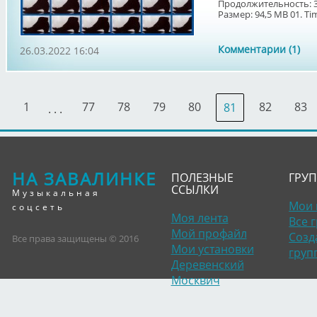
Продолжительность: 3
Размер: 94,5 MB 01. Tim
Комментарии (1)
26.03.2022 16:04
1
77
78
79
80
82
83
81
. . .
НА ЗАВАЛИНКЕ
ПОЛЕЗНЫЕ
ГРУ
ССЫЛКИ
Музыкальная
Мои 
соцсеть
Моя лента
Все 
Мой профайл
Созд
Все права защищены © 2016
Мои установки
груп
Деревенский
Москвич