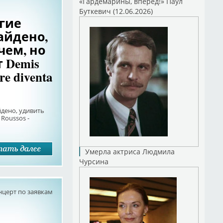
«Гардемарины, вперед!» Паул
Буткевич (12.06.2026)
гие
айдено,
чем, но
 Demis
re diventa
йдено, удивить
Roussos -
Умерла актриса Людмила
Чурсина
нцерт по заявкам