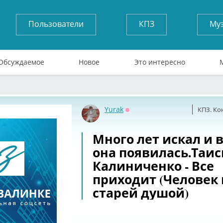
Пользователи
КПЗ
Му
Обсуждаемое
Новое
Это интересно
Yurak
КПЗ. Ко
Оффлайн
Много лет искал и 
она появилась.Таис
Калиниченко - Все
приходит (Человек 
старей душой)