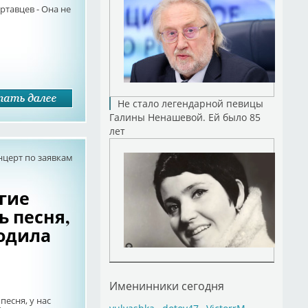
ртавцев - Она не
Не стало легендарной певицы
Галины Ненашевой. Ей было 85
лет
нцерт по заявкам
гие
ь песня,
ходила
Именинники сегодня
есня, у нас