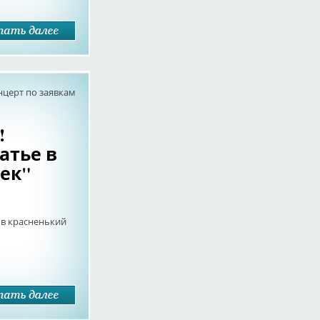
нцерт по заявкам
!
атье в
ек"
 в красненький