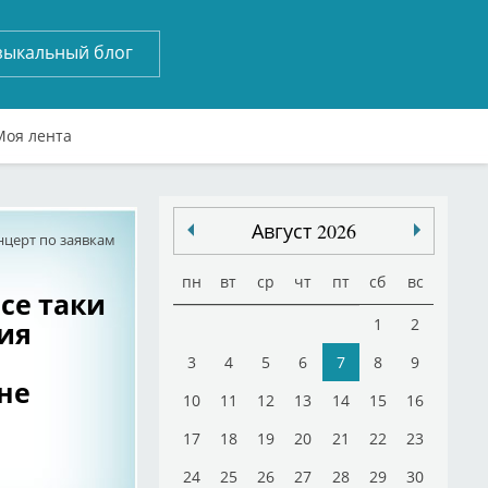
зыкальный блог
Моя лента
Август 2026
нцерт по заявкам
пн
вт
ср
чт
пт
сб
вс
все таки
ия
1
2
3
4
5
6
7
8
9
не
10
11
12
13
14
15
16
17
18
19
20
21
22
23
24
25
26
27
28
29
30