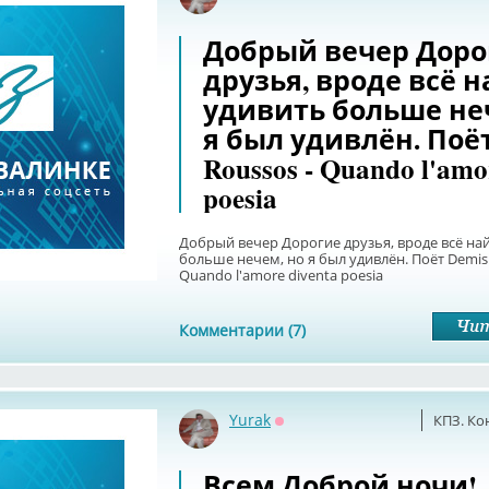
Оффлайн
Добрый вечер Доро
друзья, вроде всё н
удивить больше не
я был удивлён. Поёт
Roussos - Quando l'amo
poesia
Добрый вечер Дорогие друзья, вроде всё на
больше нечем, но я был удивлён. Поёт Demis 
Quando l'amore diventa poesia
Комментарии (7)
Yurak
КПЗ. Ко
Оффлайн
Всем Доброй ночи!