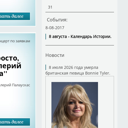
31
События:
8-08-2017
8 августа - Календарь Истории.
нцерт по заявкам
Новости
осто,
алерий
8 июля 2026 года умерла
а"
британская певица Bonnie Tyler.
алерий Палаускас