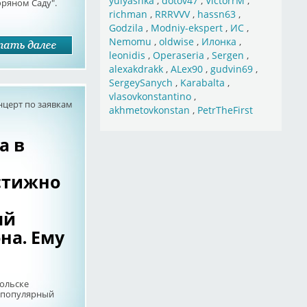
yulyashka
,
dotov47
,
VictorrM
,
бряном Саду".
richman
,
RRRVVV
,
hassn63
,
Godzila
,
Modniy-ekspert
,
ИС
,
Nemomu
,
oldwise
,
Илонка
,
leonidis
,
Operaseria
,
Sergen
,
alexakdrakk
,
ALex90
,
gudvin69
,
SergeySanych
,
Karabalta
,
vlasovkonstantino
,
нцерт по заявкам
akhmetovkonstan
,
PetrTheFirst
а в
стижно
ый
на. Ему
дольске
, популярный