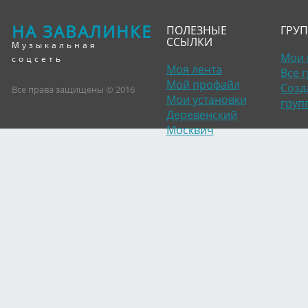
НА ЗАВАЛИНКЕ
ПОЛЕЗНЫЕ
ГРУ
ССЫЛКИ
Музыкальная
Мои 
соцсеть
Моя лента
Все 
Мой профайл
Созд
Все права защищены © 2016
Мои установки
груп
Деревенский
Москвич