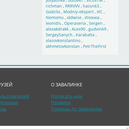
yulyashka
,
dotov47
,
VictorrM
,
richman
,
RRRVVV
,
hassn63
,
Godzila
,
Modniy-ekspert
,
ИС
,
Nemomu
,
oldwise
,
Илонка
,
leonidis
,
Operaseria
,
Sergen
,
alexakdrakk
,
ALex90
,
gudvin69
,
SergeySanych
,
Karabalta
,
vlasovkonstantino
,
akhmetovkonstan
,
PetrTheFirst
РУЗЕЙ
О ЗАВАЛИНКЕ
ользователей
Написать нам
игрушки
Правила
алы
Помощь по Завалинке
×