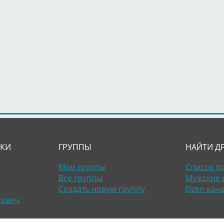
ЛКИ
ГРУППЫ
НАЙТИ Д
Мои группы
Список п
Все группы
Мужские 
Создать новую группу
Dzen кан
сквич