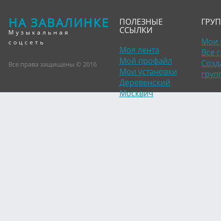
НА ЗАВАЛИНКЕ
ПОЛЕЗНЫЕ
ГРУ
ССЫЛКИ
Музыкальная
Мои 
соцсеть
Моя лента
Все 
Мой профайл
Созд
Все права защищены © 2016
Мои установки
груп
Деревенский
Москвич