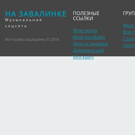
НА ЗАВАЛИНКЕ
ПОЛЕЗНЫЕ
ГРУ
ССЫЛКИ
Музыкальная
Мои 
соцсеть
Моя лента
Все 
Мой профайл
Созд
Все права защищены © 2016
Мои установки
груп
Деревенский
Москвич