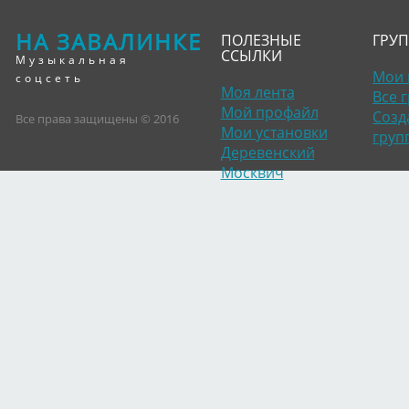
НА ЗАВАЛИНКЕ
ПОЛЕЗНЫЕ
ГРУ
ССЫЛКИ
Музыкальная
Мои 
соцсеть
Моя лента
Все 
Мой профайл
Созд
Все права защищены © 2016
Мои установки
груп
Деревенский
Москвич