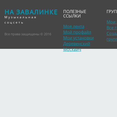
НА ЗАВАЛИНКЕ
ПОЛЕЗНЫЕ
ГРУ
ССЫЛКИ
Музыкальная
Мои 
соцсеть
Моя лента
Все 
Мой профайл
Созд
Все права защищены © 2016
Мои установки
груп
Деревенский
Москвич