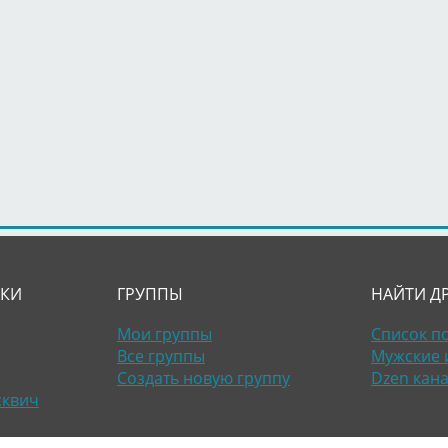
ЛКИ
ГРУППЫ
НАЙТИ Д
Мои группы
Список п
Все группы
Мужские 
Создать новую группу
Dzen кан
сквич