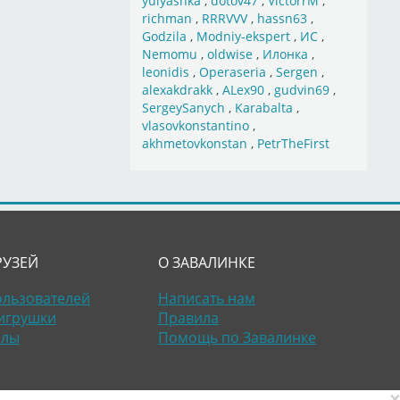
yulyashka
,
dotov47
,
VictorrM
,
richman
,
RRRVVV
,
hassn63
,
Godzila
,
Modniy-ekspert
,
ИС
,
Nemomu
,
oldwise
,
Илонка
,
leonidis
,
Operaseria
,
Sergen
,
alexakdrakk
,
ALex90
,
gudvin69
,
SergeySanych
,
Karabalta
,
vlasovkonstantino
,
akhmetovkonstan
,
PetrTheFirst
РУЗЕЙ
О ЗАВАЛИНКЕ
ользователей
Написать нам
игрушки
Правила
алы
Помощь по Завалинке
×