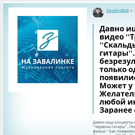
beatles804
О
Давно и
видео "Т
"Скальды
гитары".
безрезул
только о
появили
Может у 
Желатель
любой и
Заранее 
Давно ищу концерты-в
"Червоне гитары"...П
фильм-" Как появилис