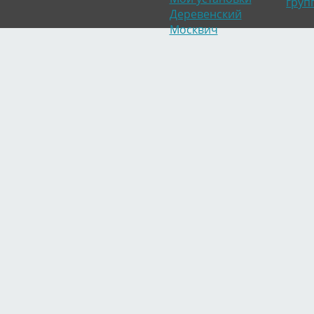
груп
Деревенский
Москвич