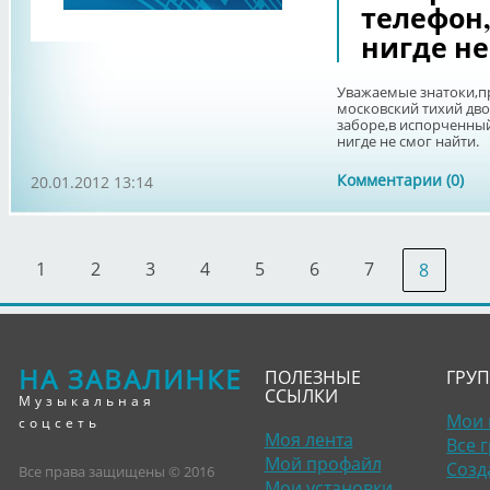
телефон,
нигде не
Уважаемые знатоки,пр
московский тихий двор
заборе,в испорченный 
нигде не смог найти.
Комментарии (0)
20.01.2012 13:14
1
2
3
4
5
6
7
8
НА ЗАВАЛИНКЕ
ПОЛЕЗНЫЕ
ГРУ
ССЫЛКИ
Музыкальная
Мои 
соцсеть
Моя лента
Все 
Мой профайл
Созд
Все права защищены © 2016
Мои установки