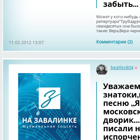
забыть...
Может у кого-нибудь е
репертуара"Трубадуро
семидесятых она была 
такие: Вера,Вера черны
Комментарии (2)
11.02.2012 13:07
beatles804
О
Уважае
знатоки,
песню ,,
московс
дворик..
писали н
испорче