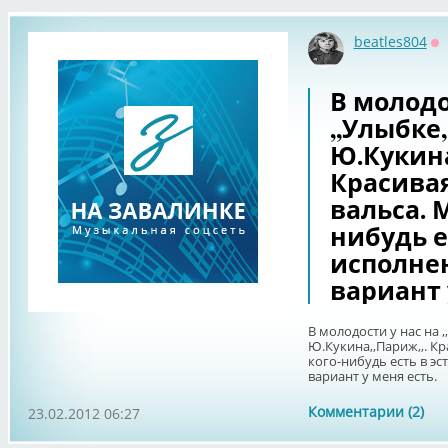
beatles804
О
В молодо
,,Улыбке
Ю.Кукина
Красивая
вальса. 
нибудь е
исполне
вариант 
В молодости у нас на 
Ю.Кукина,,Париж,,. Кр
кого-нибудь есть в э
вариант у меня есть.
Комментарии (2)
23.02.2012 06:27