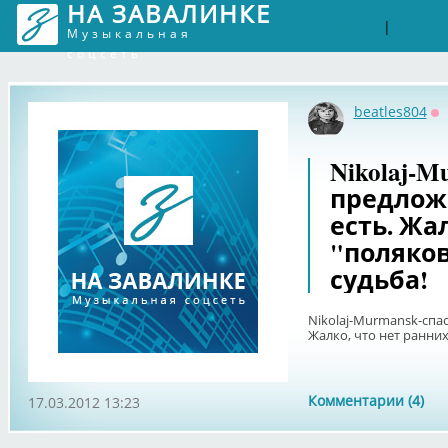
НА ЗАВАЛИНКЕ
Войти
Рег
|
Музыкальная
соцсеть
beatles804
О
Nikolaj-M
предложе
есть. Жа
"поляков
судьба!
Nikolaj-Murmansk-спас
Жалко, что нет ранних
Комментарии (4)
17.03.2012 13:23