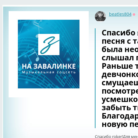
beatles804
О
Спасибо 
песня с 
была не
слышал 
Раньше 
девчонко
смущаеш
посмотре
усмешко
забыть тв
Благодар
новую п
Спасибо roker!Для мен