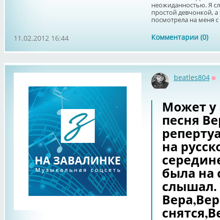
неожиданностью. Я с
простой девчонкой, а
посмотрела на меня с 
Комментарии (0)
11.02.2012 16:44
beatles804
О
Может у 
песня Ве
реперту
на русск
середин
была на 
слышал. 
Вера,Вер
снятся,В