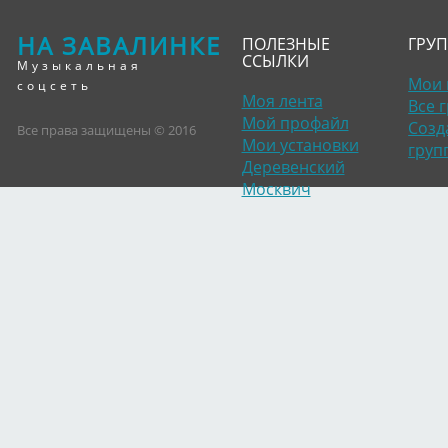
НА ЗАВАЛИНКЕ
ПОЛЕЗНЫЕ
ГРУ
ССЫЛКИ
Музыкальная
Мои 
соцсеть
Моя лента
Все 
Мой профайл
Созд
Все права защищены © 2016
Мои установки
груп
Деревенский
Москвич