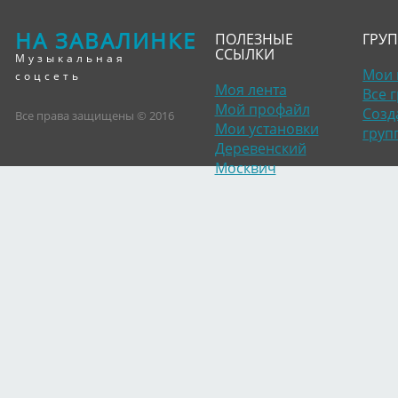
НА ЗАВАЛИНКЕ
ПОЛЕЗНЫЕ
ГРУ
ССЫЛКИ
Музыкальная
Мои 
соцсеть
Моя лента
Все 
Мой профайл
Созд
Все права защищены © 2016
Мои установки
груп
Деревенский
Москвич