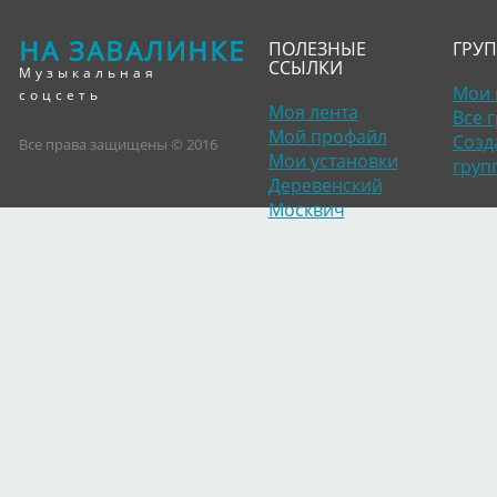
НА ЗАВАЛИНКЕ
ПОЛЕЗНЫЕ
ГРУ
ССЫЛКИ
Музыкальная
Мои 
соцсеть
Моя лента
Все 
Мой профайл
Созд
Все права защищены © 2016
Мои установки
груп
Деревенский
Москвич