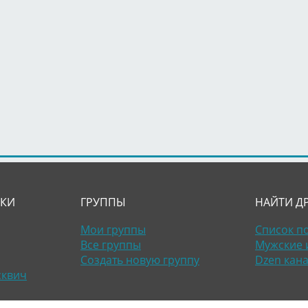
ЛКИ
ГРУППЫ
НАЙТИ Д
Мои группы
Список п
Все группы
Мужские 
Создать новую группу
Dzen кан
сквич