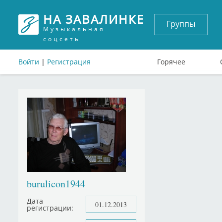
НА ЗАВАЛИНКЕ
Группы
Музыкальная
соцсеть
Войти
|
Регистрация
Горячее
burulicon1944
Дата
01.12.2013
регистрации: