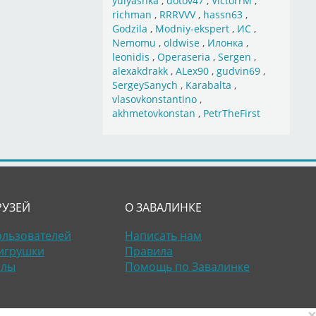
yulyashka
,
dotov47
,
VictorrM
,
richman
,
RRRVVV
,
hassn63
,
Godzila
,
Modniy-ekspert
,
ИС
,
Nemomu
,
oldwise
,
Илонка
,
leonidis
,
Operaseria
,
Sergen
,
alexakdrakk
,
ALex90
,
gudvin69
,
SergeySanych
,
Karabalta
,
vlasovkonstantino
,
akhmetovkonstan
,
PetrTheFirst
РУЗЕЙ
О ЗАВАЛИНКЕ
ользователей
Написать нам
игрушки
Правила
алы
Помощь по Завалинке
×