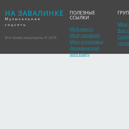
НА ЗАВАЛИНКЕ
ПОЛЕЗНЫЕ
ГРУ
ССЫЛКИ
Музыкальная
Мои 
соцсеть
Моя лента
Все 
Мой профайл
Созд
Все права защищены © 2016
Мои установки
груп
Деревенский
Москвич