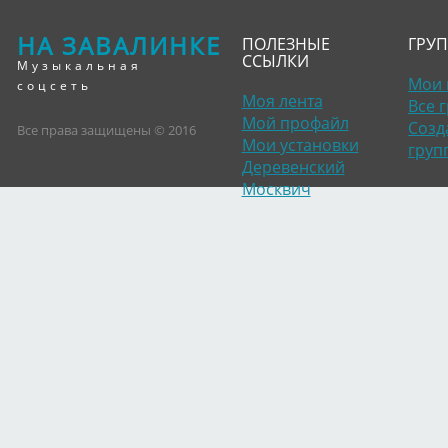
НА ЗАВАЛИНКЕ
ПОЛЕЗНЫЕ
ГРУ
ССЫЛКИ
Музыкальная
Мои 
соцсеть
Моя лента
Все 
Мой профайл
Созд
Все права защищены © 2016
Мои установки
груп
Деревенский
Москвич