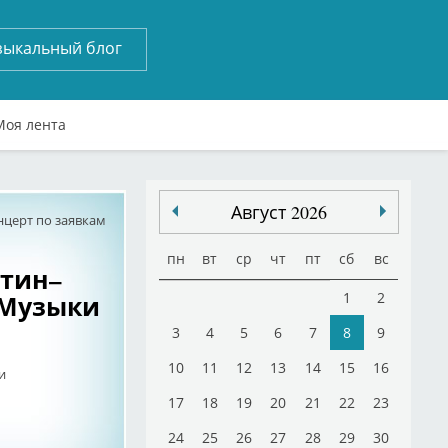
зыкальный блог
Моя лента
Август 2026
нцерт по заявкам
пн
вт
ср
чт
пт
сб
вс
ютин–
 Музыки
1
2
3
4
5
6
7
8
9
10
11
12
13
14
15
16
ки
17
18
19
20
21
22
23
24
25
26
27
28
29
30