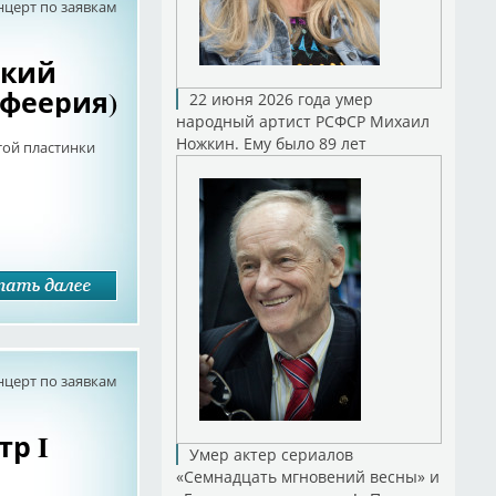
нцерт по заявкам
ский
-феерия)
22 июня 2026 года умер
народный артист РСФСР Михаил
Ножкин. Ему было 89 лет
той пластинки
нцерт по заявкам
тр I
Умер актер сериалов
«Семнадцать мгновений весны» и