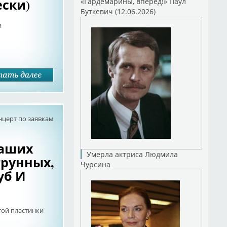
ски)
«Гардемарины, вперед!» Паул
Буткевич (12.06.2026)
и
нцерт по заявкам
Наших
Умерла актриса Людмила
трунных,
Чурсина
уб И
той пластинки