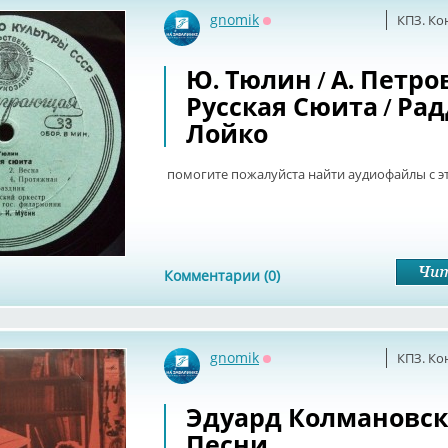
gnomik
КПЗ. Ко
Оффлайн
Ю. Тюлин / А. Петро
Русская Сюита / Ра
Лойко
помогите пожалуйста найти аудиофайлы с э
Комментарии (0)
gnomik
КПЗ. Ко
Оффлайн
Эдуард Колмановски
Песни