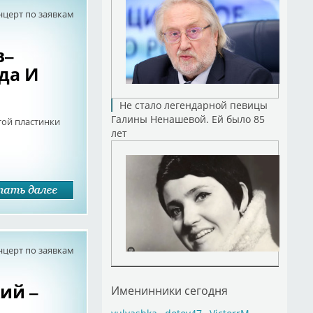
нцерт по заявкам
в–
дда И
Не стало легендарной певицы
Галины Ненашевой. Ей было 85
той пластинки
лет
нцерт по заявкам
й ‎–
Именинники сегодня