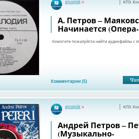
gnomik
КПЗ. Ко
Оффлайн
А. Петров – Маяков
Начинается (Опера
помогите пожалуйста найти аудиофайлы с э
Комментарии (5)
gnomik
КПЗ. Ко
Оффлайн
Андрей Петров – Пе
(Музыкально-