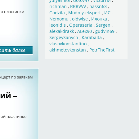
yulyashka
,
dotov47
,
VictorrM
,
richman
,
RRRVVV
,
hassn63
,
то пластинки
Godzila
,
Modniy-ekspert
,
ИС
,
Nemomu
,
oldwise
,
Илонка
,
leonidis
,
Operaseria
,
Sergen
,
alexakdrakk
,
ALex90
,
gudvin69
,
SergeySanych
,
Karabalta
,
vlasovkonstantino
,
akhmetovkonstan
,
PetrTheFirst
нцерт по заявкам
й ‎–
той пластинке