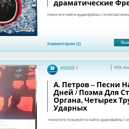
драматические Фре
помогите найти аудиофайлы с этойпластинк
Комментарии (2)
gnomik
КПЗ. Ко
Оффлайн
А. Петров – Песни 
Дней / Поэма Для С
Органа, Четырех Тр
Ударных
помогите пожалуйста найти аудиофайлы с э