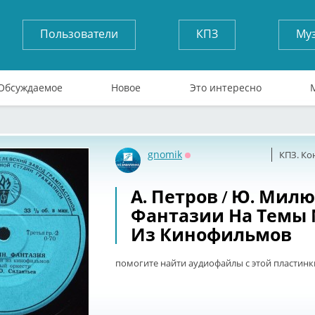
Пользователи
КПЗ
Му
Обсуждаемое
Новое
Это интересно
gnomik
КПЗ. Ко
Оффлайн
А. Петров / Ю. Мил
Фантазии На Темы
Из Кинофильмов
помогите найти аудиофайлы с этой пластин