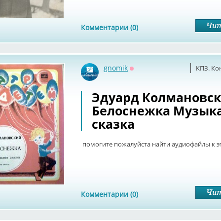
Комментарии (0)
gnomik
КПЗ. Ко
Оффлайн
Эдуард Колмановски
Белоснежка Музык
сказка
помогите пожалуйста найти аудиофайлы к э
Комментарии (0)