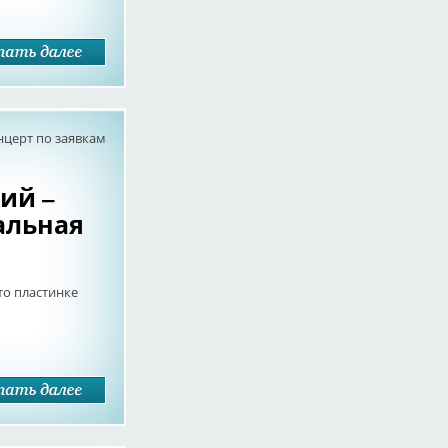
нцерт по заявкам
й ‎–
альная
то пластинке