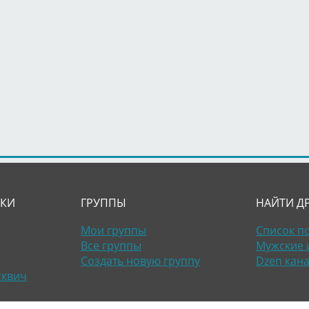
ЛКИ
ГРУППЫ
НАЙТИ Д
Мои группы
Список п
Все группы
Мужские 
Создать новую группу
Dzen кан
сквич