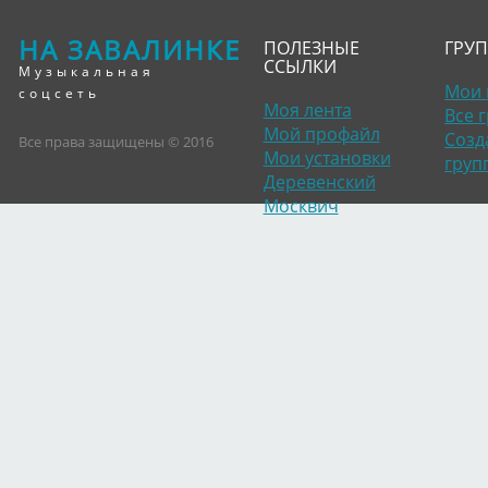
НА ЗАВАЛИНКЕ
ПОЛЕЗНЫЕ
ГРУ
ССЫЛКИ
Музыкальная
Мои 
соцсеть
Моя лента
Все 
Мой профайл
Созд
Все права защищены © 2016
Мои установки
груп
Деревенский
Москвич