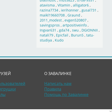
blatmusic
,
mus5823
,
0708-9551
,
atavisma
,
Vitamin
,
alligator6
,
razina7734
,
ierihonner
,
gusal731
,
maikl19660708
,
Graund
,
2011_modest
,
evgen520807
,
savingspros
,
artpositiveinfo
,
Ingvar631
,
gda74
,
swu
,
DGIONNII
,
natali79
,
Epicfail
,
Burun5
,
tatu-
studiya
,
Kudo
РУЗЕЙ
О ЗАВАЛИНКЕ
ользователей
Написать нам
игрушки
Правила
алы
Помощь по Завалинке
×