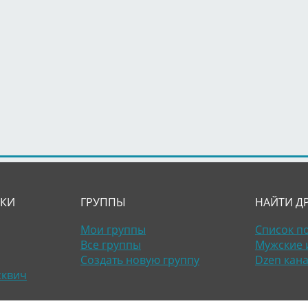
ЛКИ
ГРУППЫ
НАЙТИ Д
Мои группы
Список п
Все группы
Мужские 
Создать новую группу
Dzen кан
сквич