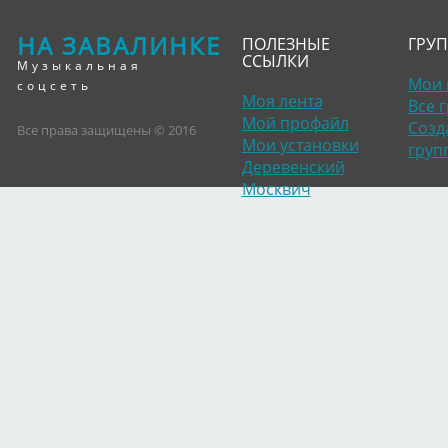
НА ЗАВАЛИНКЕ
ПОЛЕЗНЫЕ
ГРУ
ССЫЛКИ
Музыкальная
Мои 
соцсеть
Моя лента
Все 
Мой профайл
Созд
Все права защищены © 2016
Мои установки
груп
Деревенский
Москвич