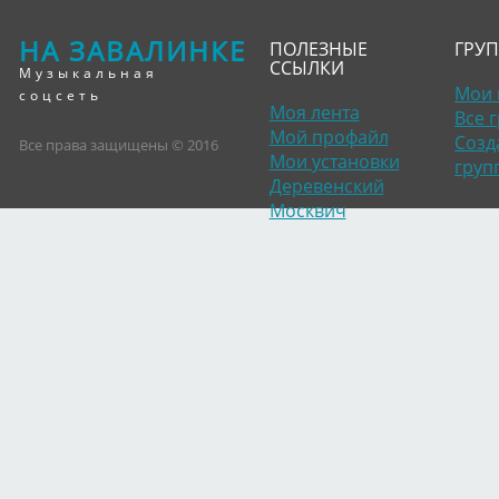
НА ЗАВАЛИНКЕ
ПОЛЕЗНЫЕ
ГРУ
ССЫЛКИ
Музыкальная
Мои 
соцсеть
Моя лента
Все 
Мой профайл
Созд
Все права защищены © 2016
Мои установки
груп
Деревенский
Москвич