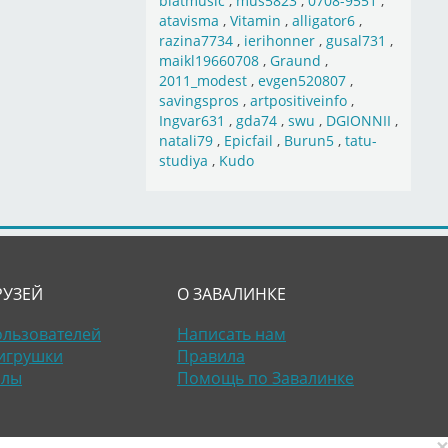
blatmusic
,
mus5823
,
0708-9551
,
atavisma
,
Vitamin
,
alligator6
,
razina7734
,
ierihonner
,
gusal731
,
maikl19660708
,
Graund
,
2011_modest
,
evgen520807
,
savingspros
,
artpositiveinfo
,
Ingvar631
,
gda74
,
swu
,
DGIONNII
,
natali79
,
Epicfail
,
Burun5
,
tatu-
studiya
,
Kudo
РУЗЕЙ
О ЗАВАЛИНКЕ
ользователей
Написать нам
игрушки
Правила
алы
Помощь по Завалинке
×