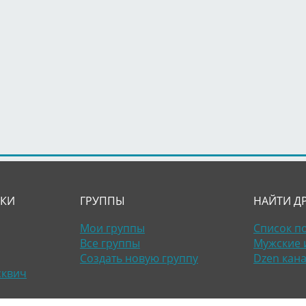
ЛКИ
ГРУППЫ
НАЙТИ Д
Мои группы
Список п
Все группы
Мужские 
Создать новую группу
Dzen кан
сквич