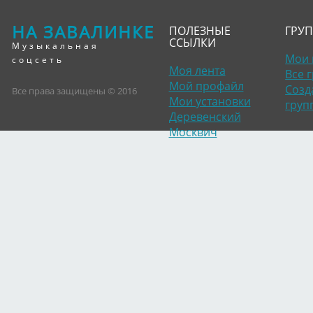
НА ЗАВАЛИНКЕ
ПОЛЕЗНЫЕ
ГРУ
ССЫЛКИ
Музыкальная
Мои 
соцсеть
Моя лента
Все 
Мой профайл
Созд
Все права защищены © 2016
Мои установки
груп
Деревенский
Москвич