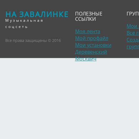
НА ЗАВАЛИНКЕ
ПОЛЕЗНЫЕ
ГРУ
ССЫЛКИ
Музыкальная
Мои 
соцсеть
Моя лента
Все 
Мой профайл
Созд
Все права защищены © 2016
Мои установки
груп
Деревенский
Москвич