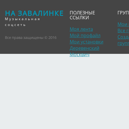
НА ЗАВАЛИНКЕ
ПОЛЕЗНЫЕ
ГРУ
ССЫЛКИ
Музыкальная
Мои 
соцсеть
Моя лента
Все 
Мой профайл
Созд
Все права защищены © 2016
Мои установки
груп
Деревенский
Москвич