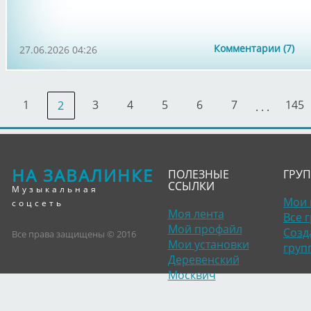
Комментарии (7)
27.06.2026 04:26
1
3
4
5
6
7
145
2
. . .
НА ЗАВАЛИНКЕ
ПОЛЕЗНЫЕ
ГРУ
ССЫЛКИ
Музыкальная
Мои 
соцсеть
Моя лента
Все 
Мой профайл
Созд
Все права защищены © 2016
Мои установки
груп
Деревенский
Москвич