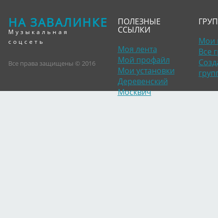
НА ЗАВАЛИНКЕ
ПОЛЕЗНЫЕ
ГРУ
ССЫЛКИ
Музыкальная
Мои 
соцсеть
Моя лента
Все 
Мой профайл
Созд
Все права защищены © 2016
Мои установки
груп
Деревенский
Москвич