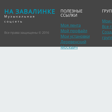
НА ЗАВАЛИНКЕ
ПОЛЕЗНЫЕ
ГРУ
ССЫЛКИ
Музыкальная
Мои 
соцсеть
Моя лента
Все 
Мой профайл
Созд
Все права защищены © 2016
Мои установки
груп
Деревенский
Москвич