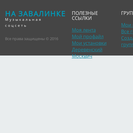
НА ЗАВАЛИНКЕ
ПОЛЕЗНЫЕ
ГРУ
ССЫЛКИ
Музыкальная
Мои 
соцсеть
Моя лента
Все 
Мой профайл
Созд
Все права защищены © 2016
Мои установки
груп
Деревенский
Москвич