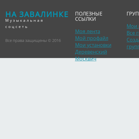
НА ЗАВАЛИНКЕ
ПОЛЕЗНЫЕ
ГРУ
ССЫЛКИ
Музыкальная
Мои 
соцсеть
Моя лента
Все 
Мой профайл
Созд
Все права защищены © 2016
Мои установки
груп
Деревенский
Москвич