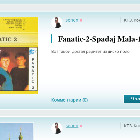
senen
КПЗ. Ко
Оффлайн
Fanatic-2-Spadaj Mała-
Вот такой достал раритет из диско поло
Комментарии (0)
senen
КПЗ. Ко
Оффлайн