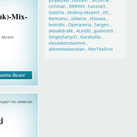
yulyashka
,
dotov47
,
VictorrM
,
richman
,
RRRVVV
,
hassn63
,
Godzila
,
Modniy-ekspert
,
ИС
,
uk)-Mix-
Nemomu
,
oldwise
,
Илонка
,
leonidis
,
Operaseria
,
Sergen
,
alexakdrakk
,
ALex90
,
gudvin69
,
SergeySanych
,
Karabalta
,
 Akcent
vlasovkonstantino
,
akhmetovkonstan
,
PetrTheFirst
нцерт по заявкам
j