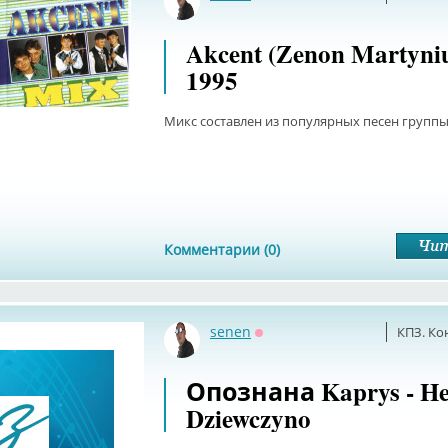
Оффлайн
Akcent (Zenon Martyni
1995
Микс составлен из популярных песен группы
Комментарии (0)
senen
КПЗ. Ко
Оффлайн
Опознана Kaprys - He
Dziewczyno