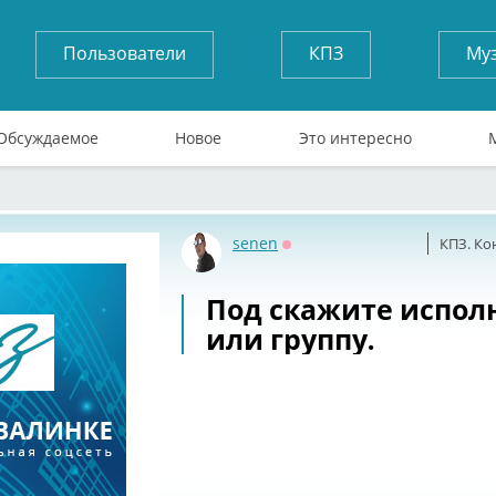
Пользователи
КПЗ
Му
Обсуждаемое
Новое
Это интересно
senen
КПЗ. Ко
Оффлайн
Под скажите испол
или группу.