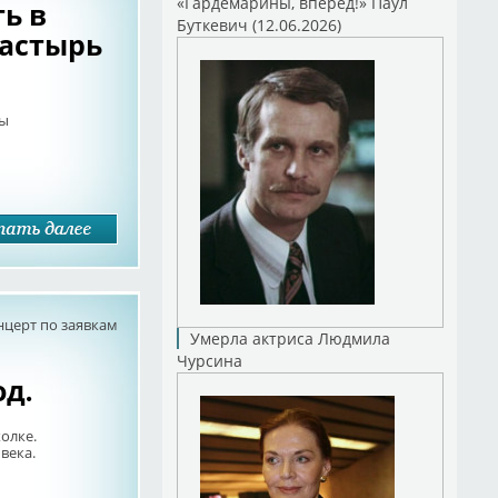
«Гардемарины, вперед!» Паул
ть в
Буткевич (12.06.2026)
астырь
ны
нцерт по заявкам
Умерла актриса Людмила
Чурсина
од.
олке.
века.