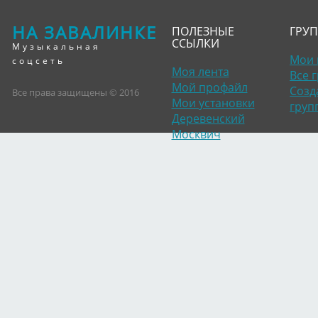
НА ЗАВАЛИНКЕ
ПОЛЕЗНЫЕ
ГРУ
ССЫЛКИ
Музыкальная
Мои 
соцсеть
Моя лента
Все 
Мой профайл
Созд
Все права защищены © 2016
Мои установки
груп
Деревенский
Москвич