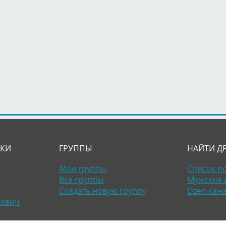
ЛКИ
ГРУППЫ
НАЙТИ Д
Мои группы
Список п
Все группы
Мужские 
Создать новую группу
Dzen кан
сквич