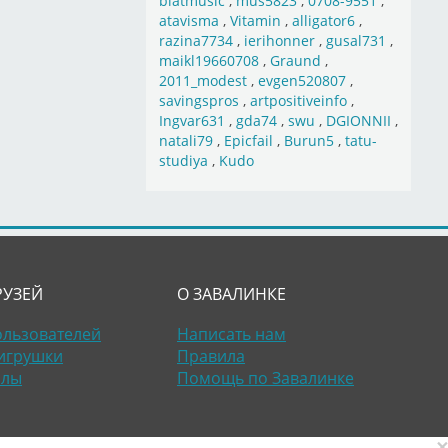
blatmusic
,
mus5823
,
0708-9551
,
atavisma
,
Vitamin
,
alligator6
,
razina7734
,
ierihonner
,
gusal731
,
maikl19660708
,
Graund
,
2011_modest
,
evgen520807
,
savingspros
,
artpositiveinfo
,
Ingvar631
,
gda74
,
swu
,
DGIONNII
,
natali79
,
Epicfail
,
Burun5
,
tatu-
studiya
,
Kudo
РУЗЕЙ
О ЗАВАЛИНКЕ
ользователей
Написать нам
игрушки
Правила
алы
Помощь по Завалинке
×