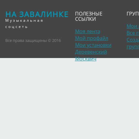
НА ЗАВАЛИНКЕ
ПОЛЕЗНЫЕ
ГРУ
ССЫЛКИ
Музыкальная
Мои 
соцсеть
Моя лента
Все 
Мой профайл
Созд
Все права защищены © 2016
Мои установки
груп
Деревенский
Москвич